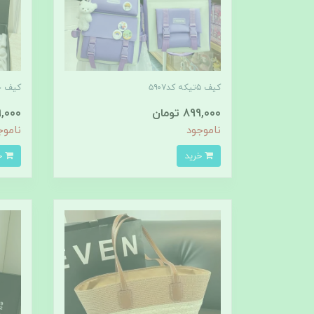
کیف ۵تیکه کد۵۹۰۷
کیف حص
899,000 تومان
599,000 
ناموجود
ناموج
خرید
خرید