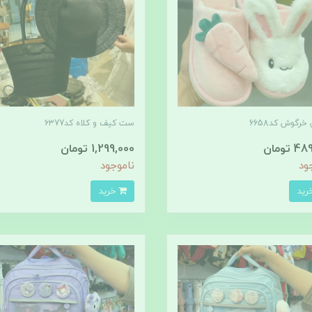
خرگوش کد6658
ست کیف و کلاه کد۶۳77
 تومان
1,299,000 تومان
ود
ناموجود
خرید