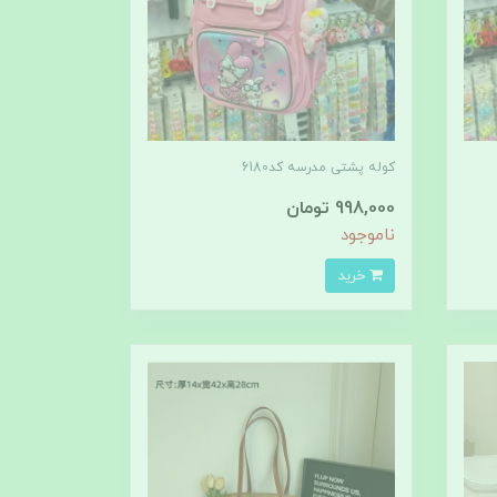
کوله پشتی مدرسه کد6180
998,000 تومان
ناموجود
خرید