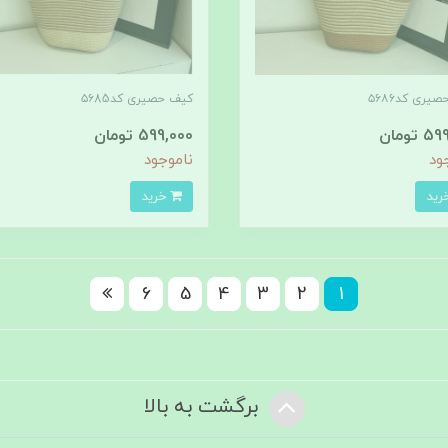
یری کد۵۶۸۶
کیف حصیری کد۵۶85
تومان
599,000 تومان
ود
ناموجود
خرید
6
5
4
3
2
1
برگشت به بالا