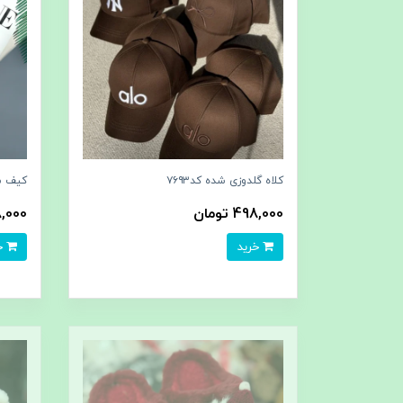
کلاه گلدوزی شده کد۷۶۹۳
کیف مین
498,000 تومان
288,000
خرید
خرید