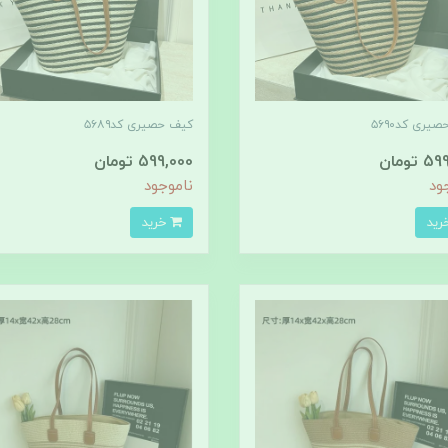
یری کد۵۶۹۰
کیف حصیری کد۵۶۸۹
تومان
599,000 تومان
ود
ناموجود
خرید