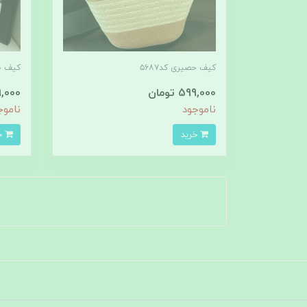
کیف حصیری کد۵۶۸۷
کیف حص
599,000 تومان
599,000 
ناموجود
ناموج
خرید
خرید