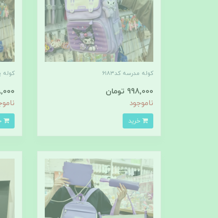
کوله مدرسه کد۶۱۸۳
کوله پ
998,000 تومان
998,000 
ناموجود
ناموج
خرید
خرید