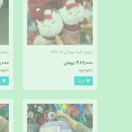
پاپوش گربه وارداتی کد 6666
پاپوش 
489,000 تومان
489,000
ناموجود
ناموج
خرید
خرید