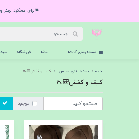
🌟برای عملکرد بهتر 
دسته‌بندی کالاها
خانه
فروشگاه
سبدخ
خانه
دسته بندی اجناس
کیف و کفش🎒👠
کیف و کفش🎒👠
موجود