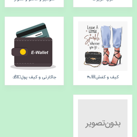
کیف و کفش🎒👠
جاکارتی و کیف پول💵💰