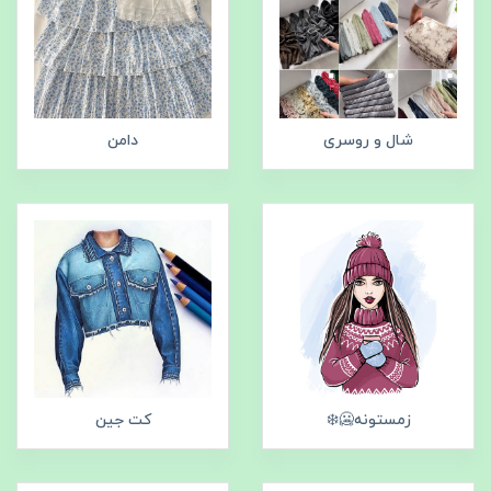
شال و روسری
دامن
زمستونه🥶❄️
کت جین