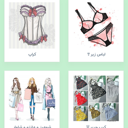
لباس زیر👙
کراپ
کرپ حریر👗
شومیز و مانتو و شلوار