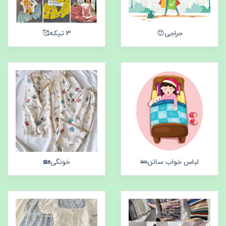
حراجی😍
3 تیکه🥰
لباس خواب ساتن🛌
خونگی🏡