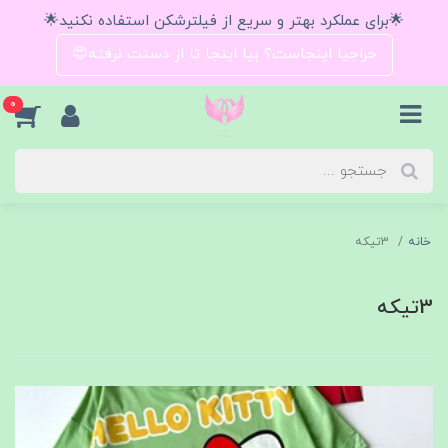
🌟برای عملکرد بهتر و سریع از فیلترشکن استفاده نکنید🌟
حراجیا اینجاست؟ بیا اینجا تا از دستت نرفته😍
0
خانه
3تیکه
3تیکه