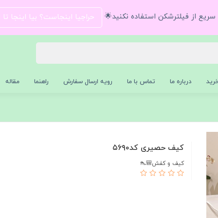
و سریع از فیلترشکن استفاده نکنید🌟
حراجیا اینجاست؟ بیا اینجا تا
رید
درباره ما
تماس با ما
رویه ارسال سفارش
راهنما
مقاله
کیف حصیری کد۵۶۹۰
کیف و کفش🎒👠