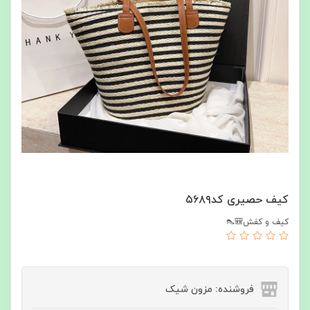
کیف حصیری کد۵۶۸۹
کیف و کفش🎒👠
فروشنده: مزون شیک