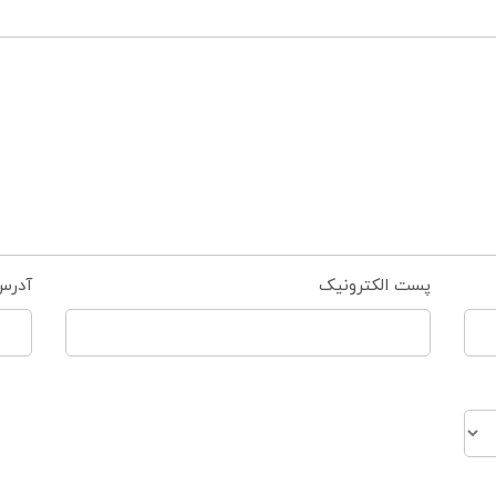
پست الکترونیک
آدرس