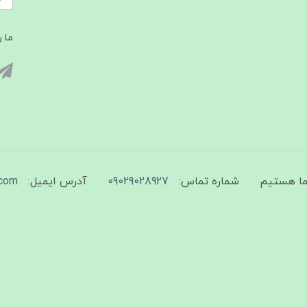
ما ر
شماره تماس:
09029028927
آدرس ایمیل:
com