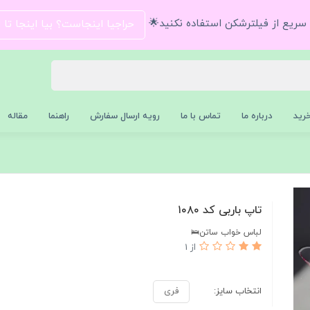
و سریع از فیلترشکن استفاده نکنید🌟
حراجیا اینجاست؟ بیا اینجا تا
رید
درباره ما
تماس با ما
رویه ارسال سفارش
راهنما
مقاله
تاپ باربی کد ۱۰۸۰
لباس خواب ساتن🛌
از 1
انتخاب سایز:
فری