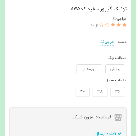
تونیک گیپور سفید کد۱۱۳۵
حراجی😍
از 10
دسته :
حراجی😍
انتخاب رنگ:
بنفش
سورمه ای
انتخاب سایز:
۴۰
۳۸
۳۶
فروشنده: مزون شیک
آماده ارسال