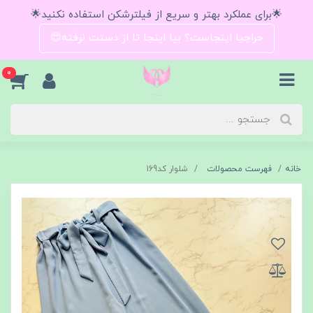
🌟برای عملکرد بهتر و سریع از فیلترشکن استفاده نکنید🌟
حراجیا اینجاست؟ بیا اینجا تا از دستت نرفته😍
0
خانه
فهرست محصولات
شلوار كد169