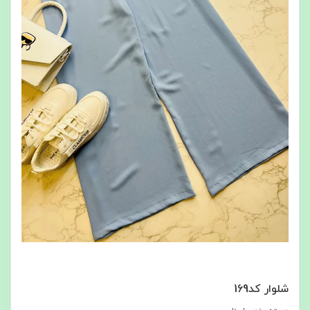
شلوار كد169