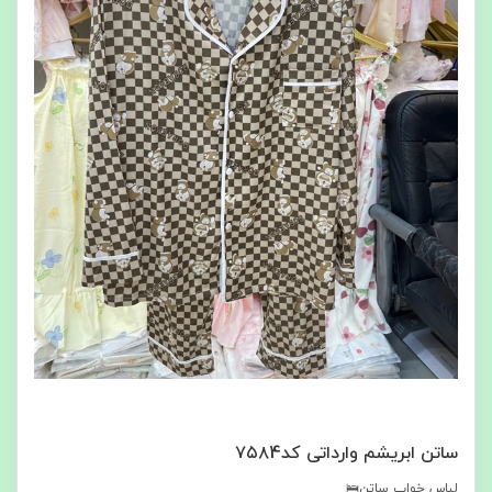
ساتن ابریشم وارداتی کد۷۵۸4
لباس خواب ساتن🛌