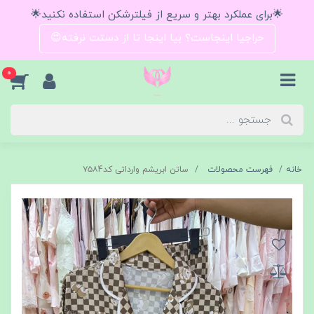
🌟برای عملکرد بهتر و سریع از فیلترشکن استفاده نکنید🌟
حراجیا اینجاست؟ بیا اینجا تا از دستت نرفته😍
0
خانه
فهرست محصولات
ساتن ابریشم وارداتی کد۷۵۸4