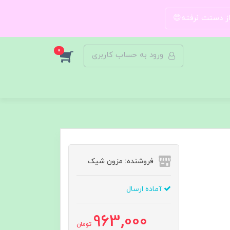
 از دستت نرفته😍
0
ورود به حساب کاربری
فروشنده: مزون شیک
آماده ارسال
963,000
تومان