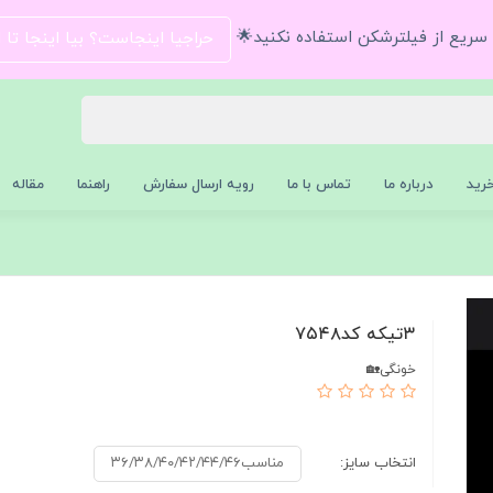
و سریع از فیلترشکن استفاده نکنید🌟
حراجیا اینجاست؟ بیا اینجا تا
رید
درباره ما
تماس با ما
رویه ارسال سفارش
راهنما
مقاله
۳تیکه کد۷۵۴۸
خونگی🏡
انتخاب سایز:
مناسب۳۶/۳۸/۴۰/۴۲/۴۴/۴۶