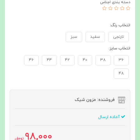
دسته بندی اجناس
انتخاب رنگ:
نارنجی
سفید
سبز
انتخاب سایز:
46
44
42
40
38
36
48
فروشنده: مزون شیک
آماده ارسال
98,000
تومان