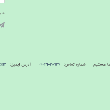
ما ر
شماره تماس:
09029028927
آدرس ایمیل:
com