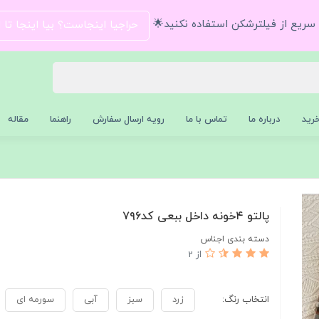
و سریع از فیلترشکن استفاده نکنید🌟
حراجیا اینجاست؟ بیا اینجا تا
رید
درباره ما
تماس با ما
رویه ارسال سفارش
راهنما
مقاله
پالتو ۴خونه داخل ببعی کد۷۹۶
دسته بندی اجناس
از 2
انتخاب رنگ:
زرد
سبز
آبی
سورمه ای