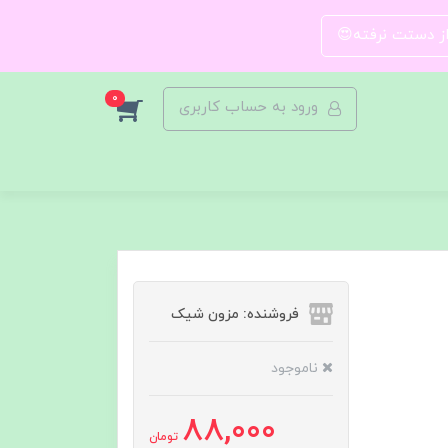
 از دستت نرفته😍
0
ورود به حساب کاربری
فروشنده: مزون شیک
ناموجود
88,000
تومان