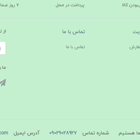
ودن کالا
پرداخت در محل
۷ روز ضمانت بازگشت
یت
تماس با ما
از 
فارش
تماس با ما
ما ر
شماره تماس:
09029028927
آدرس ایمیل:
com