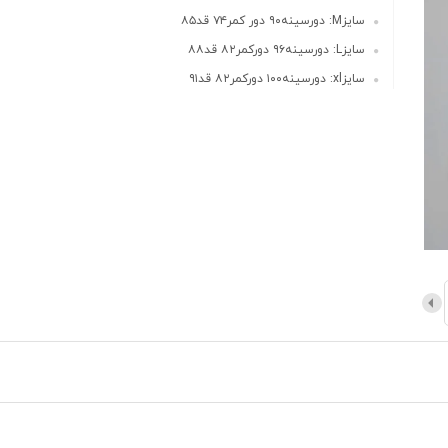
سايزM: دورسينه٩٠ دور كمر٧٤ قد٨٥
سايزL: دورسينه٩٦ دوركمر٨٢ قد٨٨
سايزxl: دورسينه١٠٠ دوركمر٨٢ قد٩١