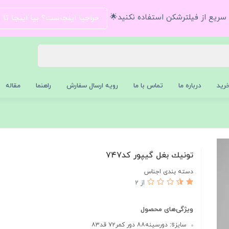
و سریع از فیلترشکن استفاده نکنید🌟
حراجیا اینجاست؟ بیا اینجا تا
رید
درباره ما
تماس با ما
رویه ارسال سفارش
راهنما
مقاله
تونيك بغل گيپور كد٧٤٧
دسته بندی اجناس
از 2
ویژگی‌های محصول
سايزs: دورسينه٨٨ دور كمر٧٢ قد٨٣