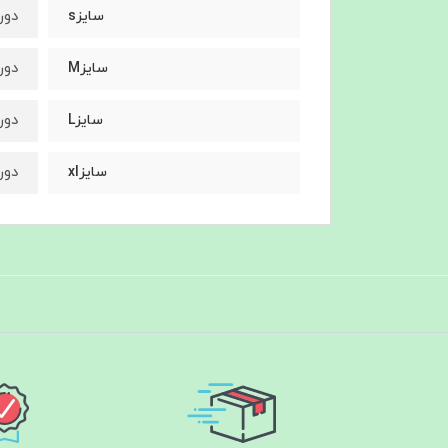
دورسينه٨
سايزs
دورسينه٠
سايزM
دورسينه٦
سايزL
دورسينه٠
سايزxl