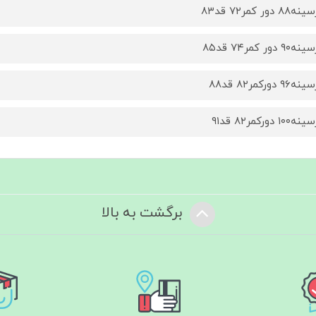
٨ دور كمر٧٢ قد٨٣
٩ دور كمر٧٤ قد٨٥
٩ دوركمر٨٢ قد٨٨
١٠ دوركمر٨٢ قد٩١
برگشت به بالا