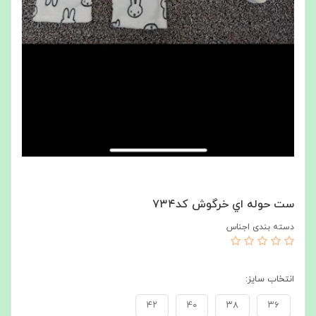
ست حوله اي خرگوش كد٧٣٤
دسته بندی اجناس
انتخاب سايز:
٤٢
٤٠
٣٨
٣٦