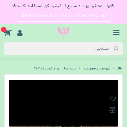
🌟برای عملکرد بهتر و سریع از فیلترشکن استفاده نکنید🌟
حراجیا اینجاست؟ بیا اینجا تا از دستت نرفته😍
0
خانه
فهرست محصولات
ست حوله اي خرگوش كد٧٣٤