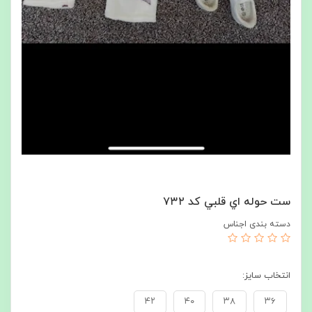
ست حوله اي قلبي كد ٧٣٢
دسته بندی اجناس
انتخاب سايز:
٤٢
٤٠
٣٨
٣٦