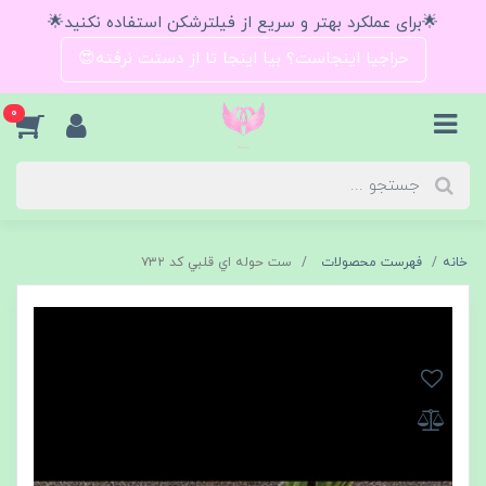
🌟برای عملکرد بهتر و سریع از فیلترشکن استفاده نکنید🌟
حراجیا اینجاست؟ بیا اینجا تا از دستت نرفته😍
0
خانه
فهرست محصولات
ست حوله اي قلبي كد ٧٣٢