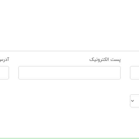
پست الکترونیک
آدرس