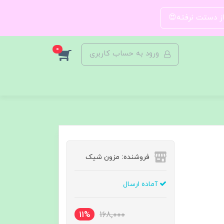
 از دستت نرفته😍
0
ورود به حساب کاربری
فروشنده: مزون شیک
آماده ارسال
11%
168,000