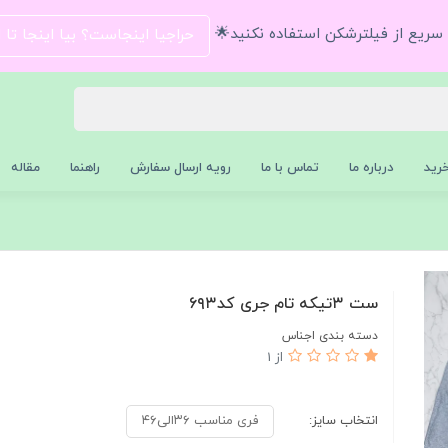
و سریع از فیلترشکن استفاده نکنید🌟
حراجیا اینجاست؟ بیا اینجا تا
رید
درباره ما
تماس با ما
رویه ارسال سفارش
راهنما
مقاله
ست ۳تیکه تام جری کد۶۹۳
دسته بندی اجناس
از 1
انتخاب سایز:
فری مناسب ۳۶الی۴۶