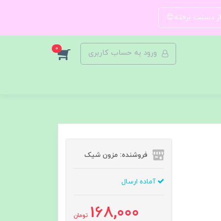
 از دستت نرفته😍
0
ورود به حساب کاربری
فروشنده: مزون شیک
آماده ارسال
168,000
تومان