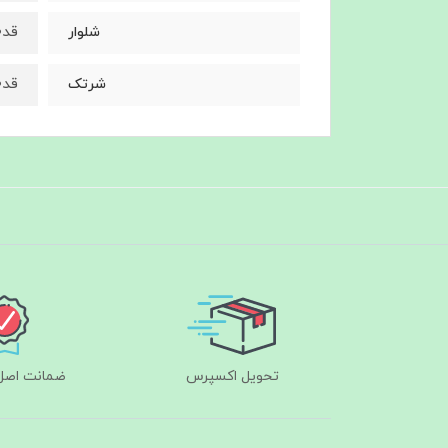
قد۱۰۰ دور ران۶۲
شلوار
قد۴۰ دور ران ۶۲
شرتک
تحویل اکسپرس
ضمانت اصل‌ب