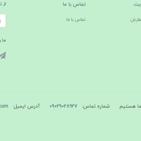
یت
تماس با ما
از 
فارش
تماس با ما
ما ر
شماره تماس:
09029028927
آدرس ایمیل:
com