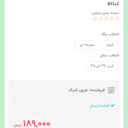
کد561
دسته بندی اجناس
انتخاب رنگ:
قرمز
سورمه ای
انتخاب سایز:
فری ۳۶ الی۴۸
فروشنده: مزون شیک
آماده ارسال
189,000
تومان