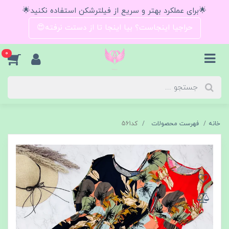
🌟برای عملکرد بهتر و سریع از فیلترشکن استفاده نکنید🌟
حراجیا اینجاست؟ بیا اینجا تا از دستت نرفته😍
0
خانه
فهرست محصولات
کد561