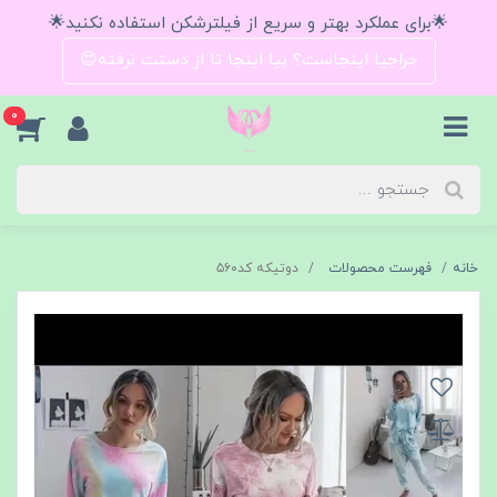
🌟برای عملکرد بهتر و سریع از فیلترشکن استفاده نکنید🌟
حراجیا اینجاست؟ بیا اینجا تا از دستت نرفته😍
0
خانه
فهرست محصولات
دوتيكه كد٥٦٠