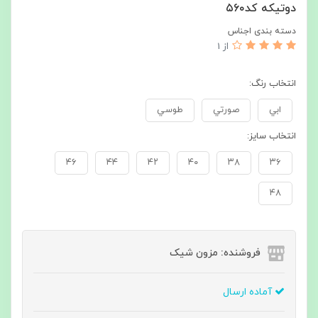
دوتيكه كد٥٦٠
دسته بندی اجناس
از 1
انتخاب رنگ:
ابي
صورتي
طوسي
انتخاب سايز:
٤٦
٤٤
٤٢
٤٠
٣٨
٣٦
٤٨
فروشنده: مزون شیک
آماده ارسال