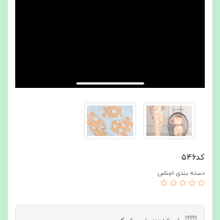
كد٥٤٦
دسته بندی اجناس