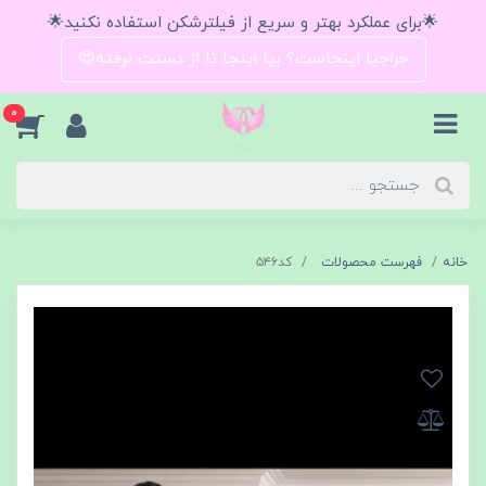
🌟برای عملکرد بهتر و سریع از فیلترشکن استفاده نکنید🌟
حراجیا اینجاست؟ بیا اینجا تا از دستت نرفته😍
0
خانه
فهرست محصولات
كد٥٤٦