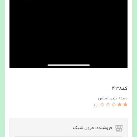
كد٤٣٨
دسته بندی اجناس
از 1
فروشنده: مزون شیک