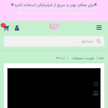
🌟برای عملکرد بهتر و سریع از فیلترشکن استفاده نکنید🌟
حراجیا اینجاست؟ بیا اینجا تا از دستت نرفته😍
0
خانه
فهرست محصولات
كد٤٣٨