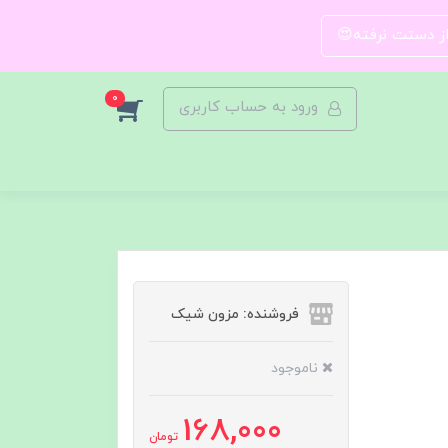
 از دستت نرفته😍
0
ورود به حساب کاربری
فروشنده: مزون شیک
ناموجود
168,000
تومان