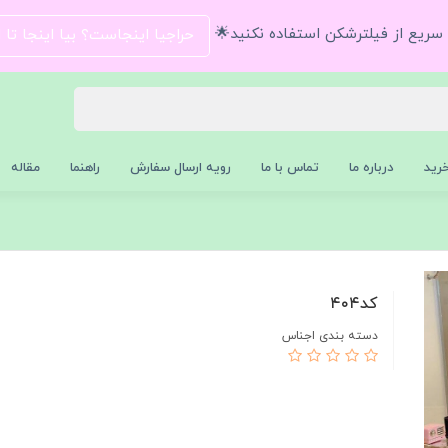
و سریع از فیلترشکن استفاده نکنید🌟
حراجیا اینجاست؟ بیا اینجا تا
رید
درباره ما
تماس با ما
رویه ارسال سفارش
راهنما
مقاله
كد٤٠٤
دسته بندی اجناس