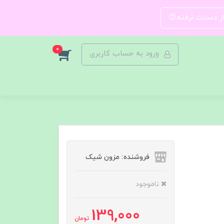
 از دستت نرفته😍
0
ورود به حساب کاربری
فروشنده: مزون شیک
ناموجود
139,000
تومان