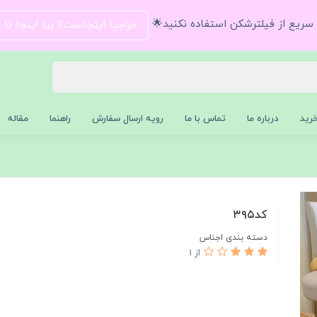
و سریع از فیلترشکن استفاده نکنید🌟
حراجیا اینجاست؟ بیا اینجا تا
رید
درباره ما
تماس با ما
رویه ارسال سفارش
راهنما
مقاله
كد٣٩٥
دسته بندی اجناس
از 1