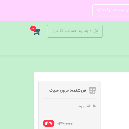
 از دستت نرفته😍
0
ورود به حساب کاربری
فروشنده: مزون شیک
ناموجود
14%
139,000