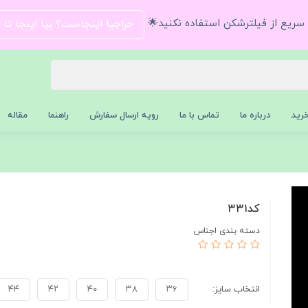
و سریع از فیلترشکن استفاده نکنید🌟
حراجیا اینجاست؟ بیا اینجا تا
رید
درباره ما
تماس با ما
رویه ارسال سفارش
راهنما
مقاله
كد٣٣١
دسته بندی اجناس
انتخاب سايز:
٣٦
٣٨
٤٠
٤٢
٤٤