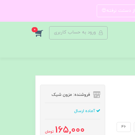
 از دستت نرفته😍
0
ورود به حساب کاربری
فروشنده: مزون شیک
آماده ارسال
165,000
٤٦
تومان