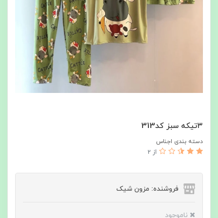
٣تيكه سبز كد313
دسته بندی اجناس
از 2
فروشنده: مزون شیک
ناموجود