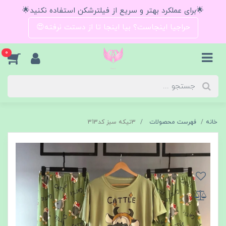
🌟برای عملکرد بهتر و سریع از فیلترشکن استفاده نکنید🌟
حراجیا اینجاست؟ بیا اینجا تا از دستت نرفته😍
0
خانه
فهرست محصولات
٣تيكه سبز كد313