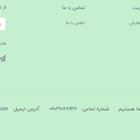
یت
تماس با ما
از 
فارش
تماس با ما
ما ر
شماره تماس:
09029028927
آدرس ایمیل:
com