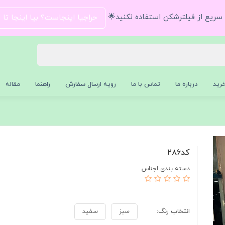
و سریع از فیلترشکن استفاده نکنید🌟
حراجیا اینجاست؟ بیا اینجا تا
رید
درباره ما
تماس با ما
رویه ارسال سفارش
راهنما
مقاله
كد٢٨٦
دسته بندی اجناس
انتخاب رنگ:
سبز
سفيد