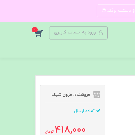
 از دستت نرفته😍
0
ورود به حساب کاربری
فروشنده: مزون شیک
آماده ارسال
418,000
تومان