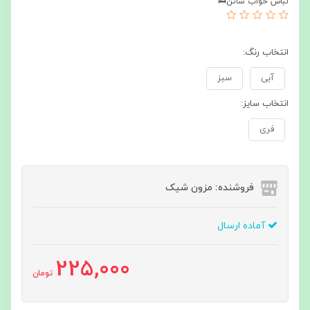
لباس خواب ساتن🛌
انتخاب رنگ:
آبی
سبز
انتخاب سایز:
فری
فروشنده: مزون شیک
آماده ارسال
225,000
تومان