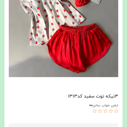
۳تیکه توت سفید کد۱۳۱۳
لباس خواب ساتن🛌