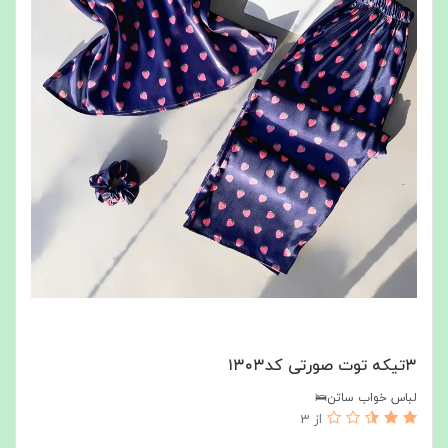
۳تیکه توت صورتی کد۱۳۰۳
لباس خواب ساتن🛌
از 3