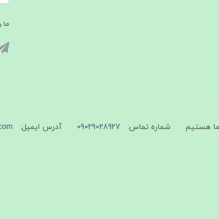
ما ر
شماره تماس:
09029028927
آدرس ایمیل:
com