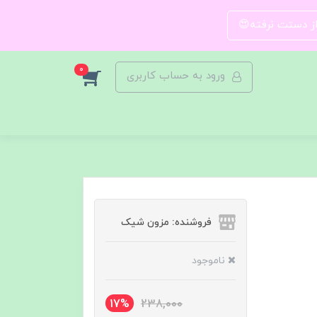
 از دستت نرفته😍
0
ورود به حساب کاربری
فروشنده: مزون شیک
ناموجود
17%
238,000