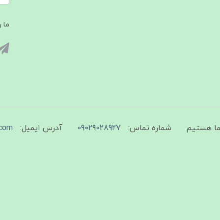
ما ر
شماره تماس:
09029028927
آدرس ایمیل:
com