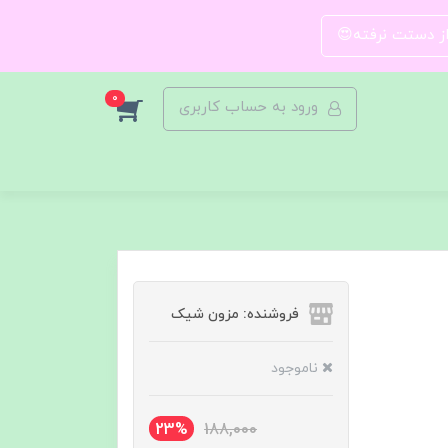
 از دستت نرفته😍
0
ورود به حساب کاربری
فروشنده: مزون شیک
ناموجود
23%
188,000