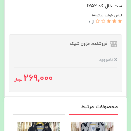
ست خال کد ۱۲۵۲
لباس خواب ساتن🛌
از 2
فروشنده: مزون شیک
ناموجود
269,000
تومان
محصولات مرتبط