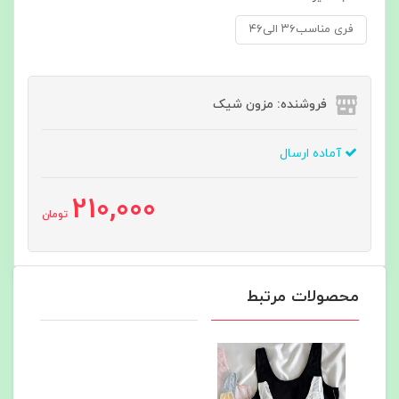
فری مناسب۳۶ الی۴۶
فروشنده: مزون شیک
آماده ارسال
210,000
تومان
محصولات مرتبط