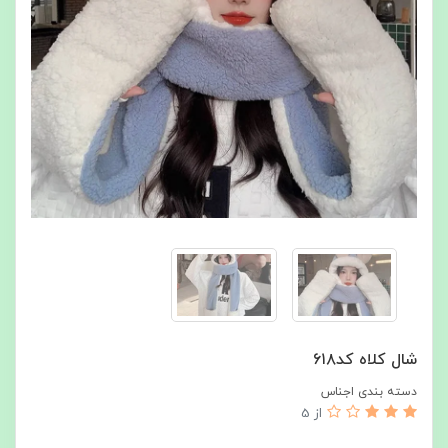
شال كلاه كد٦١٨
دسته بندی اجناس
از 5