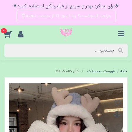
🌟برای عملکرد بهتر و سریع از فیلترشکن استفاده نکنید🌟
حراجیا اینجاست؟ بیا اینجا تا از دستت نرفته😍
0
خانه
فهرست محصولات
شال كلاه كد٦١٨