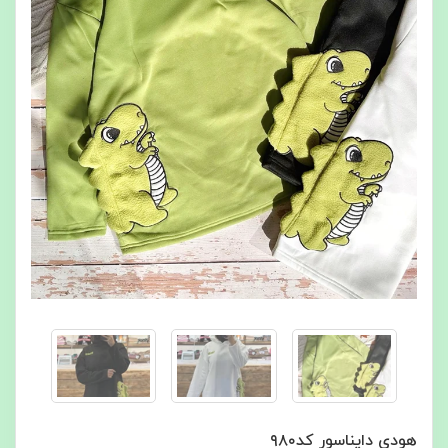
هودی دایناسور کد۹۸۰