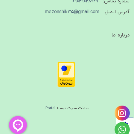
شماره تماس:
09029028927
آدرس ایمیل:
mezonshik35@gmail.com
درباره ما
ساخت سایت توسط
Portal