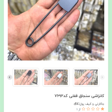
کانزاشی سنجاق قفلی کد۷۶۹۲
جاکارتی و کیف پول💵💰
از 1