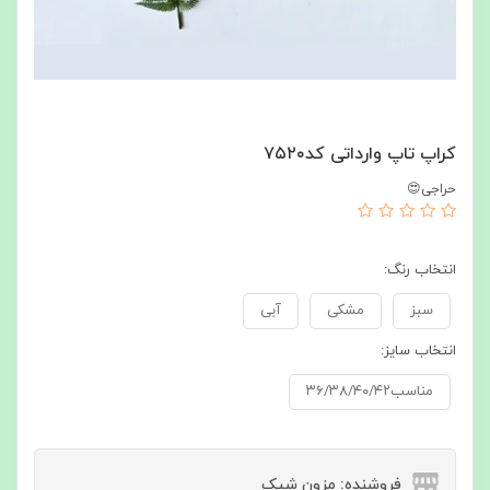
کراپ تاپ وارداتی کد۷۵۲۰
حراجی😍
انتخاب رنگ:
سبز
مشکی
آبی
انتخاب سایز:
مناسب۳۶/۳۸/۴۰/۴۲
فروشنده: مزون شیک