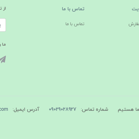
یت
تماس با ما
از 
فارش
تماس با ما
ما ر
شماره تماس:
09029028927
آدرس ایمیل:
com