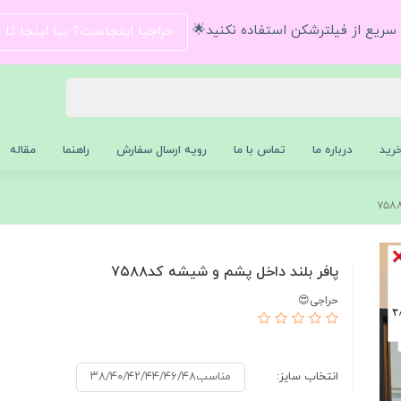
و سریع از فیلترشکن استفاده نکنید🌟
حراجیا اینجاست؟ بیا اینجا تا
رید
درباره ما
تماس با ما
رویه ارسال سفارش
راهنما
مقاله
پافر بلند داخل پشم و شیشه کد۷۵۸۸
حراجی😍
انتخاب سایز:
مناسب۳۸/۴۰/۴۲/۴۴/۴۶/۴۸