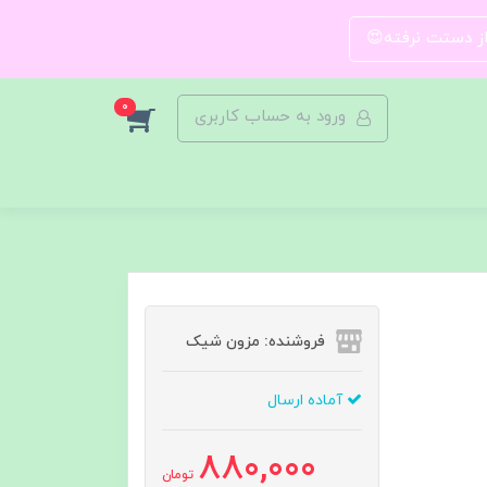
 از دستت نرفته😍
0
ورود به حساب کاربری
فروشنده: مزون شیک
آماده ارسال
880,000
تومان