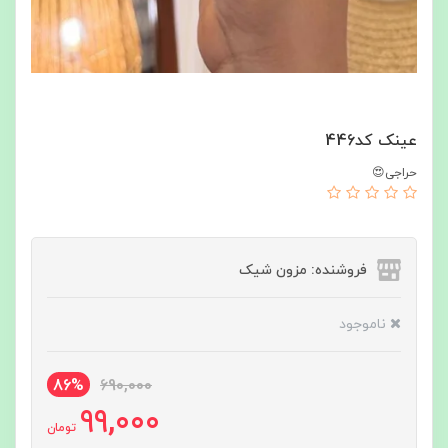
عینک کد446
حراجی😍
فروشنده: مزون شیک
ناموجود
86%
690,000
99,000
تومان