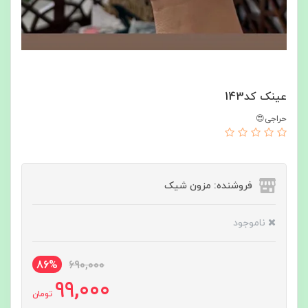
عینک کد143
حراجی😍
فروشنده: مزون شیک
ناموجود
86%
690,000
99,000
تومان