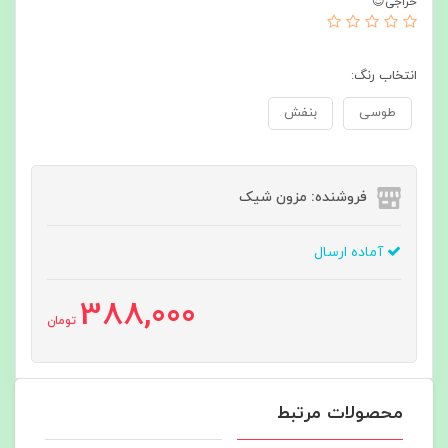
حراجی😍
انتخاب رنگ:
طوسی
بنفش
فروشنده: مزون شیک
آماده ارسال
388,000
تومان
محصولات مرتبط