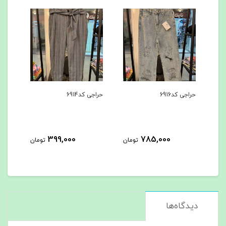
حراجی کد6916
حراجی کد6914
ست ه
399,000
785,000
مان
تومان
تومان
دیدگاه‌ها