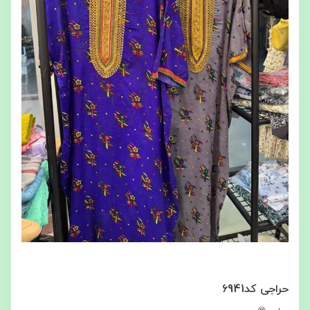
حراجی کد6941