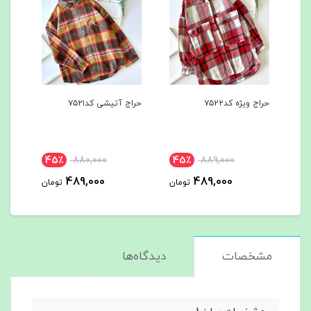
حراج ویژه کد۷۵۲۲
حراج آتیشی کد۷۵۲۱
هودی
کد۷۵۰۰
45٪
880,000
45٪
889,000
مان
489,000
489,000
تومان
تومان
مشخصات
دیدگاه‌ها