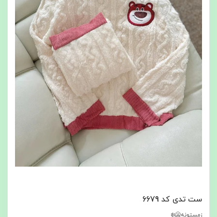
ست تدی کد 6679
زمستونه🥶❄️