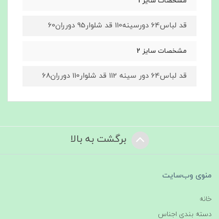
مشخصات سایز 1
قد لباس64 دورسینه110 قد شلوار95 دورران60
مشخصات سایز 2
قد لباس64 دور سینه 112 قد شلوار110 دورران68
برگشت به بالا
منوی وب‌سایت
خانه
دسته بندی اجناس