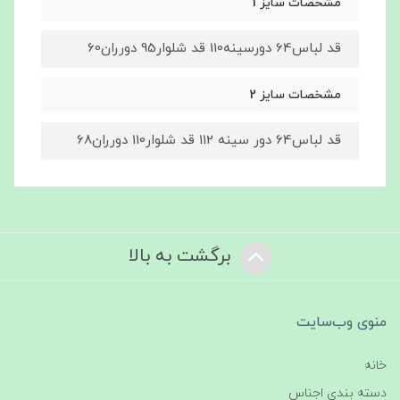
مشخصات سایز 1
قد لباس64 دورسینه110 قد شلوار95 دورران60
مشخصات سایز 2
قد لباس64 دور سینه 112 قد شلوار110 دورران68
برگشت به بالا
منوی وب‌سایت
خانه
دسته بندی اجناس