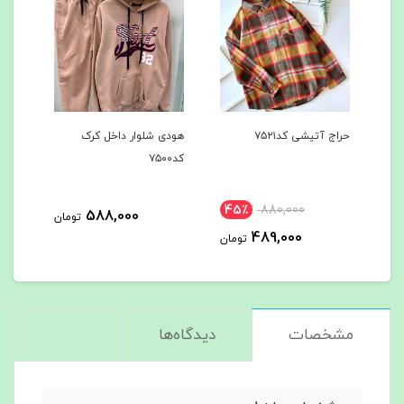
حراج آتیشی کد۷۵۲۱
هودی شلوار داخل کرک
هودی شلوا
کد۷۵۰۰
کد۷۴۹7
45٪
880,000
588,000
تومان
489,000
تومان
مشخصات
دیدگاه‌ها