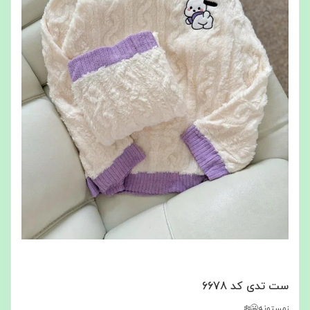
ست تدی کد 6678
زمستونه🥶❄️