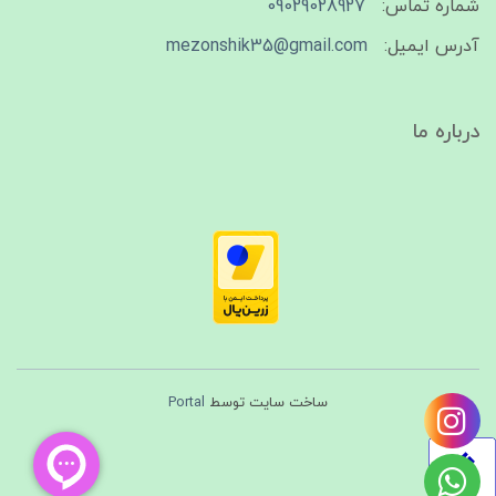
شماره تماس:
09029028927
آدرس ایمیل:
mezonshik35@gmail.com
درباره ما
ساخت سایت توسط
Portal