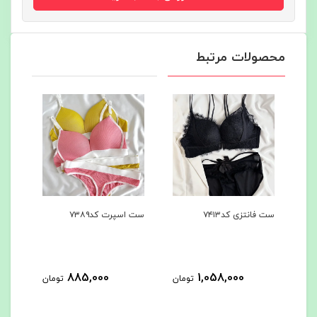
محصولات مرتبط
ست فانتزی کد۷۴۱۳
ست اسپرت کد۷۳۸۹
شرت 
کد۷۳۸۸
885,000
1,058,000
مان
تومان
تومان