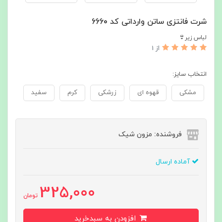
شرت فانتزی ساتن وارداتی کد 6660
لباس زیر👙
از 1
انتخاب سایز:
مشکی
قهوه ای
زرشکی
کرم
سفید
فروشنده: مزون شیک
آماده ارسال
325,000
تومان
افزودن به سبدخرید