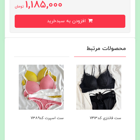
1,185,000
تومان
افزودن به سبدخرید
محصولات مرتبط
ست فانتزی کد۷۴۱۳
ست اسپرت کد۷۳۸۹
شرت فان
کد۷۳۸۸