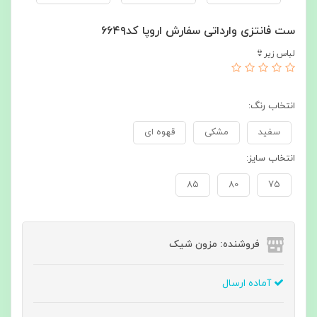
ست فانتزی وارداتی سفارش اروپا کد۶۶۴۹
لباس زیر👙
انتخاب رنگ:
سفید
مشکی
قهوه ای
انتخاب سایز:
85
80
75
فروشنده: مزون شیک
آماده ارسال