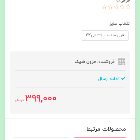
حراجی😍
انتخاب سایز:
فری مناسب 36 الی44
فروشنده: مزون شیک
آماده ارسال
399,000
تومان
محصولات مرتبط