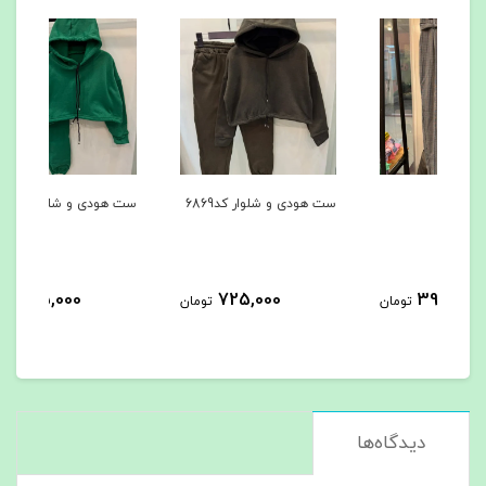
ست هودی و شلوار کد6869
ست هودی و شلوار کد6867
کاپشن
725,000
725,000
مان
تومان
تومان
دیدگاه‌ها