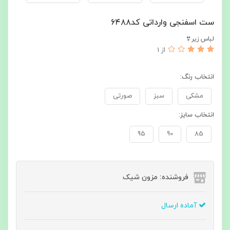
ست اسفنجی وارداتی کد۶۴۸۸
لباس زیر👙
از 1
انتخاب رنگ:
مشکی
سبز
صورتی
انتخاب سایز:
95
90
85
فروشنده: مزون شیک
آماده ارسال