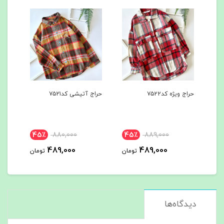
حراج ویژه کد۷۵۲۲
حراج آتیشی کد۷۵۲۱
هودی
کد۷۵۰۰
45٪
880,000
45٪
889,000
مان
489,000
489,000
تومان
تومان
دیدگاه‌ها