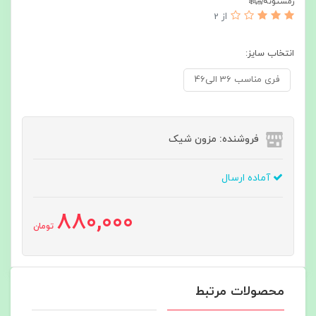
زمستونه🥶❄️
از 2
انتخاب سایز:
فری مناسب 36 الی46
فروشنده: مزون شیک
آماده ارسال
880,000
تومان
محصولات مرتبط