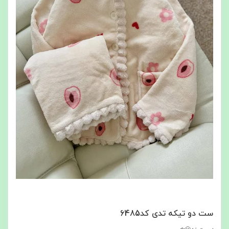
ست دو تیکه تدی کد6485